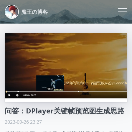
魔王の博客
Blog
Life
Logs
Archive
Link
About
问答：DPlayer关键帧预览图生成思路
Github
2023-09-26 23:27