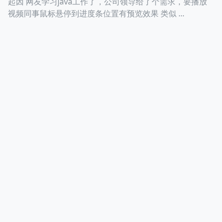
起因 网友学习java工作了，公司领导给了个需求，要播放
视频同事鼠标悬停到进度条位置有预览效果 类似 ...
高兴的使用astro构建
© 2026 YOUR NAME HERE. |
RSS