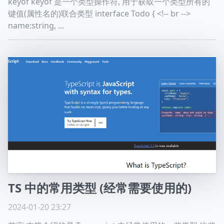
keyof keyof 是一个类型操作符, 用于获取一个类型所有的
键值(属性名的)联合类型 interface Todo { <!-- br -->
高兴的使用astro构建
name:string, ...
© 2026 YOUR NAME HERE. |
RSS
TS 中的常用类型 (经常需要使用的)
2024-01-20 23:27