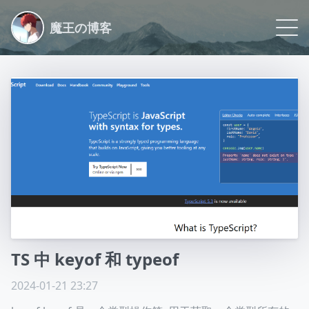
魔王の博客
Blog
Life
Logs
Archive
Link
About
TS 中 keyof 和 typeof
Github
2024-01-21 23:27