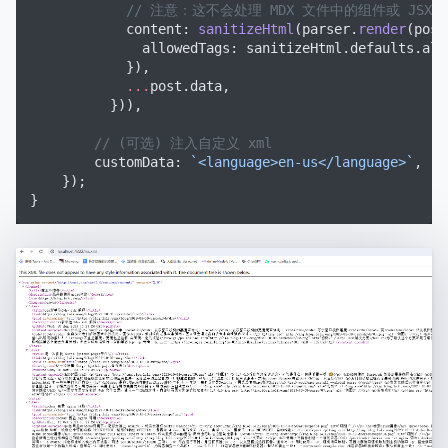
            // 注意：这不会处理 MDX 文件中的组件或 JSX
            content: 
sanitizeHtml
(parser.
render
(post
              allowedTags: sanitizeHtml.defaults.all
            }),
            ...
post.data,
          })),
        // (可选) 注入自定义 xml
        customData: 
`<language>en-us</language>`
,
    });
}