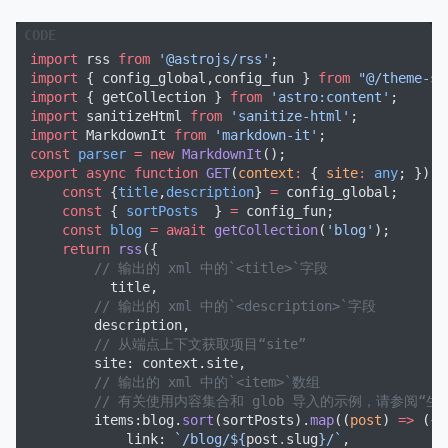
import
 rss 
from
 '@astrojs/rss'
;
import
 { config_global,config_fun } 
from
 "@/theme-si
import
 { getCollection } 
from
 'astro:content'
;
import
 sanitizeHtml 
from
 'sanitize-html'
;
import
 MarkdownIt 
from
 'markdown-it'
;
const
 parser
 =
 new
 MarkdownIt
();
export
 async
 function
 GET
(
context
:
 { 
site
:
 any
; }) {
    const
 {
title
,
description
} 
=
 config_global;
    const
 { 
sortPosts
  } 
=
 config_fun;
    const
 blog
 =
 await
 getCollection
(
'blog'
);
    return
 rss
({
        // 输出的 xml 中的`<title>`字段
          title, 
        // 输出的 xml 中的`<description>`字段
        description,
        // 从端点上下文获取项目“site”
        site: context.site,
        // 输出的 xml 中的`<item>`数组
        // 有关使用内容集合和 glob 导入的示例，请参阅“生成
        items:blog.
sort
(sortPosts).
map
((
post
) 
=>
 ({
            link: 
`/blog/${
post
.
slug
}/`
,