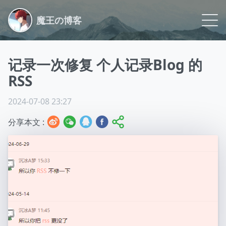
魔王の博客
Blog
记录一次修复 个人记录Blog 的
Life
RSS
Logs
2024-07-08 23:27
分享本文 :
Archive
Link
About
Github