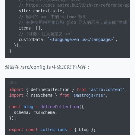
    // https://docs.astro.build/zh-cn/reference/api-
    site: context.site,
    // 输出的 xml 中的`<item>`数组
    // 有关使用内容集合和 glob 导入的示例，请参阅“生成`ite
    items: [],
    // (可选) 注入自定义 xml
    customData: 
`<language>en-us</language>`
,
  });
}
然后在 /src/config.ts 中添加以下内容：
import
 { defineCollection } 
from
 'astro:content'
;
import
 { rssSchema } 
from
 '@astrojs/rss'
;
const
 blog
 =
 defineCollection
({
  schema: rssSchema,
});
export
 const
 collections
 =
 { blog };