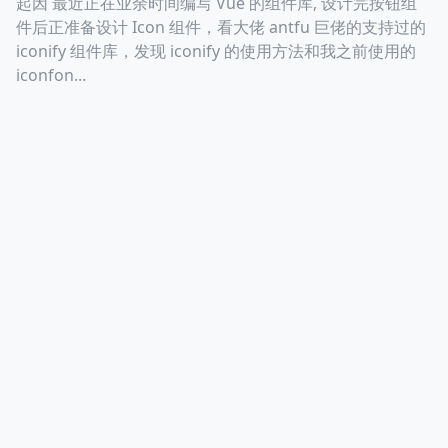
起因 最近正在业余时间编写 Vue 的组件库, 设计完按钮组
件后正准备设计 Icon 组件，看大佬 antfu 巨佬的支持过的
高兴的使用astro构建
iconify 组件库，发现 iconify 的使用方法和我之前使用的
© 2026 YOUR NAME HERE. |
RSS
iconfon...