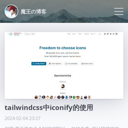
魔王の博客
Blog
Life
Logs
Archive
Link
About
tailwindcss中iconify的使用
Github
2024-02-04 23:27