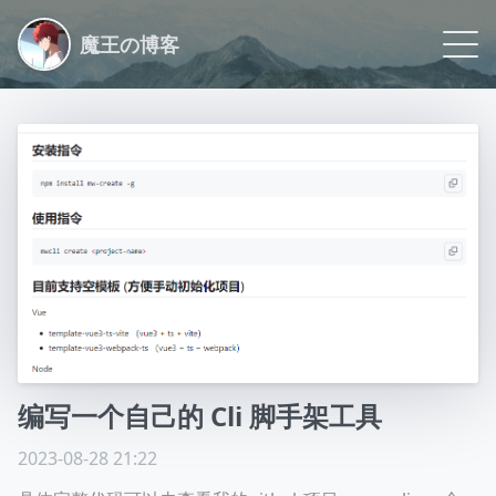
魔王の博客
Blog
Life
Logs
Archive
Link
About
编写一个自己的 Cli 脚手架工具
Github
2023-08-28 21:22