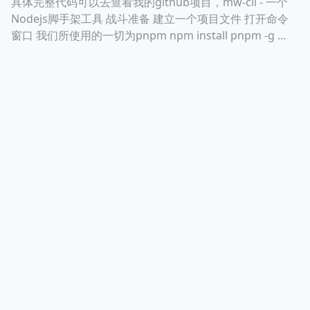
具体完整代码可以去查看我的github项目，mw-cli - 一个
Nodejs脚手架工具 战斗准备 建立一个项目文件 打开命令
高兴的使用astro构建
窗口 我们所使用的一切为pnpm npm install pnpm -g ...
© 2026 YOUR NAME HERE. |
RSS