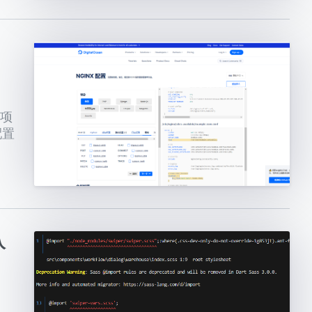
一项
配置
入