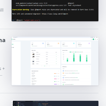
ll
ma
s +
.