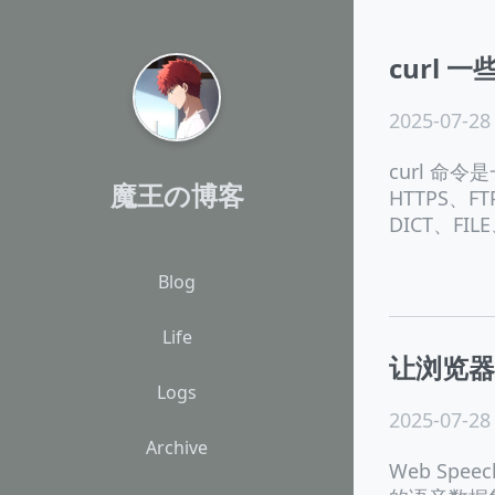
curl 
2025-07-28
curl 命
魔王の博客
HTTPS、
DICT、FIL
Blog
Life
让浏览器发出
Logs
2025-07-28
Archive
Web Speec