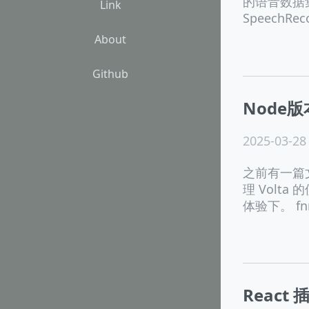
的语音数据
Link
SpeechRecog
About
Github
Node
2025-03-28
之前有一篇文章
理 Volt
体验下。 fn
React