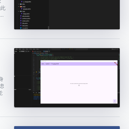
t
故此
.
身
虑
觉