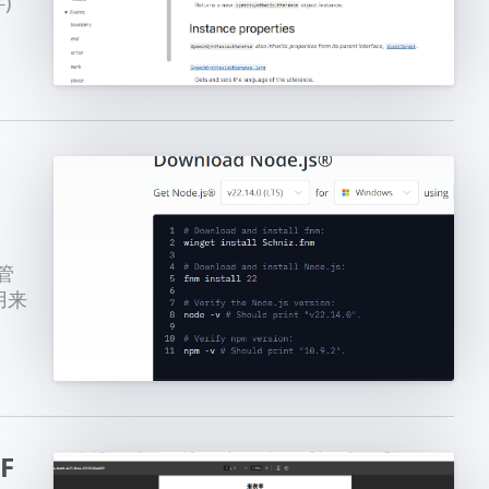
)
管
用来
F