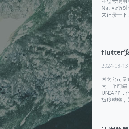
在思考使用原
Native
来记录一下。
flutt
2024-08-13
因为公司最
为一个前端
UNIAP
极度糟糕，并