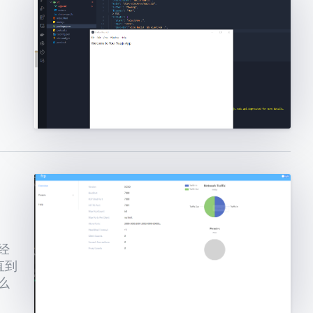
经
直到
么