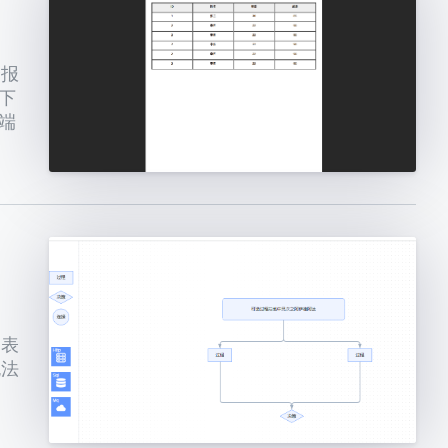
个报
下
前端
图表
无法